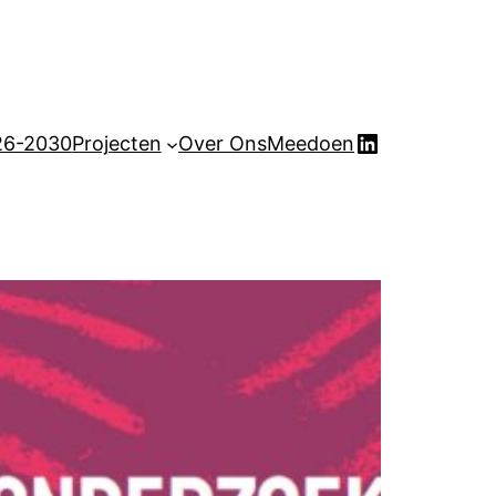
LinkedIn
26-2030
Projecten
Over Ons
Meedoen