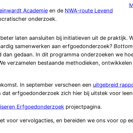
M
einwardt Academie
en de
NWA-route Levend
cratischer onderzoek.
ter laten aansluiten bij initiatieven uit de praktijk
waardig samenwerken aan erfgoedonderzoek?
Bottom
d dan gedaan. In dit programma onderzoeken we hoe 
k. We verzamelen bestaande methodieken, ontwikkele
 opkomst. In september verscheen een
uitgebreid rapp
dat erfgoedonderzoek zich hier bij uitstek voor leen
iseren Erfgoedonderzoek
projectpagina.
et voor vervolgacties, en bereiden we ons voor op e