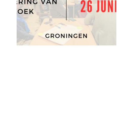
Hoe maakt
onderzoek
erfgoed